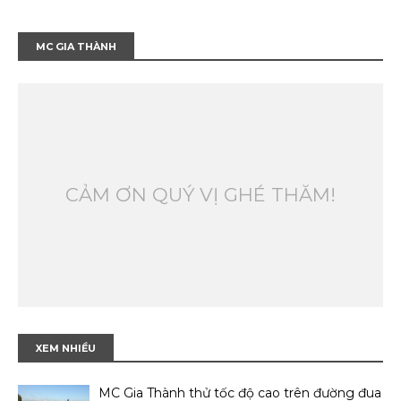
MC GIA THÀNH
CẢM ƠN QUÝ VỊ GHÉ THĂM!
XEM NHIỀU
MC Gia Thành thử tốc độ cao trên đường đua